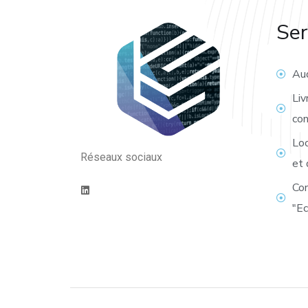
Ser
Aud
Liv
co
Loc
Réseaux sociaux
et 
Con
"E