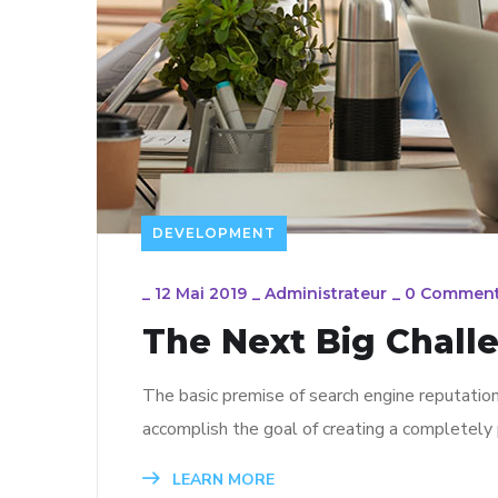
DEVELOPMENT
_
12 Mai 2019
_
Administrateur
_
0 Commen
The Next Big Chall
The basic premise of search engine reputatio
accomplish the goal of creating a completely p
LEARN MORE