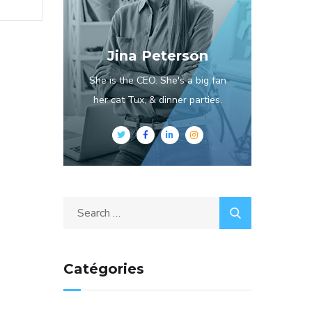
Jina Peterson
She is the CEO. She's a big fan
her cat Tux, & dinner parties.
Catégories